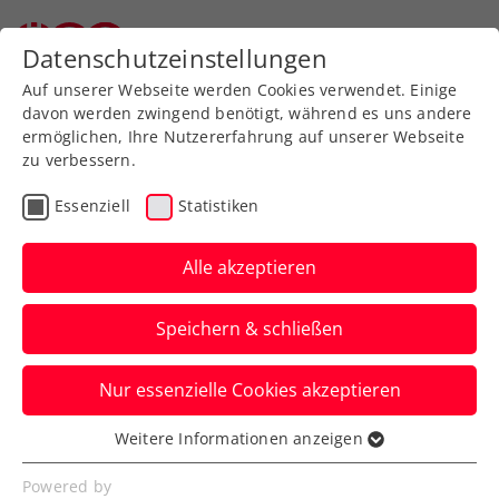
Zurück zur Newsübersicht
Datenschutzeinstellungen
Auf unserer Webseite werden Cookies verwendet. Einige
davon werden zwingend benötigt, während es uns andere
ermöglichen, Ihre Nutzererfahrung auf unserer Webseite
zu verbessern.
Rollstuhltennis
Allgemeine Klasse
Essenziell
Statistiken
ÖTV Events
Alle akzeptieren
Staatsmeisterschaften
Speichern & schließen
starten mit hochkarätiger
Besetzung
Nur essenzielle Cookies akzeptieren
Barbara Haas und Sebastian Ofner sind
Weitere Informationen anzeigen
Essenziell
die Titel-Favoriten.
Essenzielle Cookies werden für grundlegende
Powered by