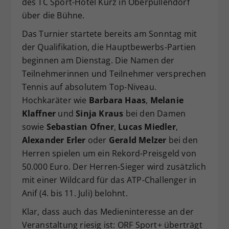
des TC Sport-Hotel Kurz in Oberpullendorf
Dieser Wert speichert Ihre Consent-
über die Bühne.
Einstellungen. Unter anderem eine
Das Turnier startete bereits am Sonntag mit
zufällig generierte ID, für die
Zweck
historische Speicherung Ihrer
der Qualifikation, die Hauptbewerbs-Partien
vorgenommen Einstellungen, falls der
beginnen am Dienstag. Die Namen der
Webseiten-Betreiber dies eingestellt
Teilnehmerinnen und Teilnehmer versprechen
hat.
Tennis auf absolutem Top-Niveau.
Hochkaräter wie
Barbara Haas
,
Melanie
Klaffner
und
Sinja Kraus
bei den Damen
sowie
Sebastian Ofner
,
Lucas Miedler
,
Alexander Erler
oder
Gerald Melzer
bei den
Herren spielen um ein Rekord-Preisgeld von
50.000 Euro. Der Herren-Sieger wird zusätzlich
mit einer Wildcard für das ATP-Challenger in
Anif (4. bis 11. Juli) belohnt.
Klar, dass auch das Medieninteresse an der
Veranstaltung riesig ist: ORF Sport+ überträgt