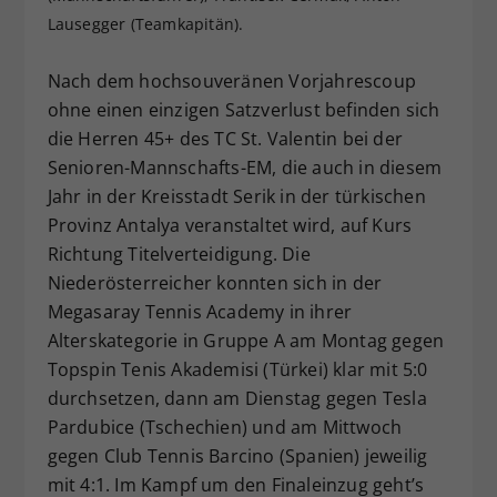
Lausegger (Teamkapitän).
Dieser Wert speichert Ihre Consent-
Einstellungen. Unter anderem eine
zufällig generierte ID, für die
Nach dem hochsouveränen Vorjahrescoup
Zweck
historische Speicherung Ihrer
ohne einen einzigen Satzverlust befinden sich
vorgenommen Einstellungen, falls der
die Herren 45+ des TC St. Valentin bei der
Webseiten-Betreiber dies eingestellt
Senioren-Mannschafts-EM, die auch in diesem
hat.
Jahr in der Kreisstadt Serik in der türkischen
Provinz Antalya veranstaltet wird, auf Kurs
Richtung Titelverteidigung. Die
Niederösterreicher konnten sich in der
Megasaray Tennis Academy in ihrer
Alterskategorie in Gruppe A am Montag gegen
Topspin Tenis Akademisi (Türkei) klar mit 5:0
durchsetzen, dann am Dienstag gegen Tesla
Pardubice (Tschechien) und am Mittwoch
gegen Club Tennis Barcino (Spanien) jeweilig
mit 4:1. Im Kampf um den Finaleinzug geht’s