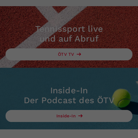
Tennissport live
und auf Abruf
ÖTV TV
Inside-In
Der Podcast des ÖTV
Inside-In