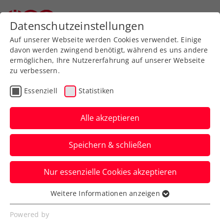
Zurück zur Newsübersicht
Datenschutzeinstellungen
Auf unserer Webseite werden Cookies verwendet. Einige
davon werden zwingend benötigt, während es uns andere
ermöglichen, Ihre Nutzererfahrung auf unserer Webseite
zu verbessern.
Turniere
Senioren
Essenziell
Statistiken
Senioren-Mannschafts-
EM: TC St. Valentin auf
Alle akzeptieren
Kurs zur Titelverteidigung
Speichern & schließen
Die höchst prominent besetzte
Nur essenzielle Cookies akzeptieren
Herrenmannschaft 45+ steht in Serik,
Antalya, bereits im Halbfinale.
Weitere Informationen anzeigen
Essenziell
Verfasst von: Manuel Wachta, 02.11.2023
Essenzielle Cookies werden für grundlegende
Powered by