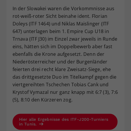
In der Slowakei waren die Vorkommnisse aus
rot-weiß-roter Sicht beinahe ident. Florian
Doleys (ITF 1464) und Niklas Maislinger (ITF
647) unterlagen beim 1. Empire Cup U18 in
Trnava (ITF J30) im Einzel zwar jeweils in Runde
eins, hätten sich im Doppelbewerb aber fast
ebenfalls die Krone aufgesetzt. Denn der
Niederösterreicher und der Burgenländer
feierten drei recht klare Zweisatz-Siege, ehe
das drittgesetzte Duo im Titelkampf gegen die
viertgereihten Tschechen Tobias Cank und
Krystof Vymazal nur ganz knapp mit 6:7 (3), 7:6
(5), 8:10 den Kürzeren zog.
Hier alle Ergebnisse des ITF-J200-Turniers
in Tunis.