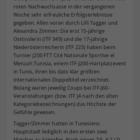
roten Nachwuchsasse in der vergangenen
Dieser Wert speichert Ihre Consent-
Woche sehr erfreuliche Erfolgserlebnisse
Einstellungen. Unter anderem eine
zufällig generierte ID, für die
gegeben. Allen voran durch Lilli Tagger und
Zweck
historische Speicherung Ihrer
Alexandra Zimmer: Die erst 15-jährige
vorgenommen Einstellungen, falls der
Osttirolerin (ITF 349) und die 17-jährige
Webseiten-Betreiber dies eingestellt
Niederösterreicherin (ITF 223) haben beim
hat.
Turnier J200 FTT Cité Nationale Sportive el
Menzah Tunisia, einem ITF-J200-Hartplatzevent
in Tunis, ihren bis dato klar größten
internationalen Doppeltitel verzeichnet.
Bislang waren jeweilig Coups bei ITF-J60-
Veranstaltungen (bzw. ITF J4 nach den alten
Kategoriebezeichnungen) das Höchste der
Gefühle gewesen.
Tagger/Zimmer hatten in Tunesiens
Hauptstadt lediglich in den ersten zwei
Matches zu kämpfen. Nach einem 7:5, 6:7 (2),