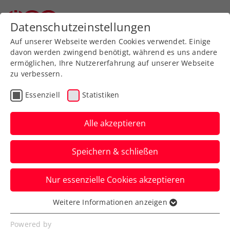
Zurück zur Newsübersicht
Datenschutzeinstellungen
Auf unserer Webseite werden Cookies verwendet. Einige
davon werden zwingend benötigt, während es uns andere
ermöglichen, Ihre Nutzererfahrung auf unserer Webseite
zu verbessern.
Turniere
Kids & Jugend
ITF
Essenziell
Statistiken
ITF Tunis: Tagger/Zimmer
gelingt Achtungserfolg im
Alle akzeptieren
Doppel
Speichern & schließen
Die beiden gewinnen in Tunesien ihren
Nur essenzielle Cookies akzeptieren
bisher mit Abstand größten
internationalen Doppeltitel.
Weitere Informationen anzeigen
Essenziell
Verfasst von: Manuel Wachta, 30.01.2024
Essenzielle Cookies werden für grundlegende
Powered by