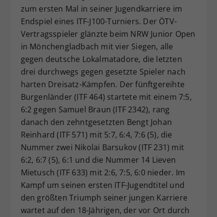
zum ersten Mal in seiner Jugendkarriere im
Dieser Wert speichert Ihre Consent-
Endspiel eines ITF-J100-Turniers. Der ÖTV-
Einstellungen. Unter anderem eine
zufällig generierte ID, für die
Vertragsspieler glänzte beim NRW Junior Open
Zweck
historische Speicherung Ihrer
in Mönchengladbach mit vier Siegen, alle
vorgenommen Einstellungen, falls der
gegen deutsche Lokalmatadore, die letzten
Webseiten-Betreiber dies eingestellt
drei durchwegs gegen gesetzte Spieler nach
hat.
harten Dreisatz-Kämpfen. Der fünftgereihte
Burgenländer (ITF 464) startete mit einem 7:5,
6:2 gegen Samuel Braun (ITF 2342), rang
danach den zehntgesetzten Bengt Johan
Reinhard (ITF 571) mit 5:7, 6:4, 7:6 (5), die
Nummer zwei Nikolai Barsukov (ITF 231) mit
6:2, 6:7 (5), 6:1 und die Nummer 14 Lieven
Mietusch (ITF 633) mit 2:6, 7:5, 6:0 nieder. Im
Kampf um seinen ersten ITF-Jugendtitel und
den größten Triumph seiner jungen Karriere
wartet auf den 18-Jährigen, der vor Ort durch