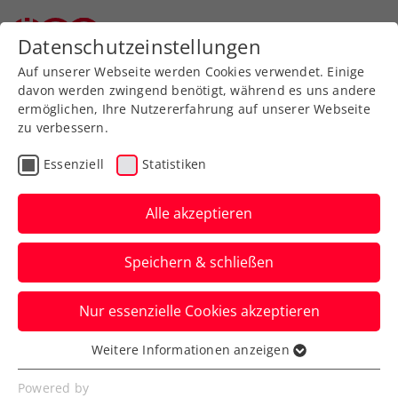
Zurück zur Newsübersicht
Datenschutzeinstellungen
Auf unserer Webseite werden Cookies verwendet. Einige
davon werden zwingend benötigt, während es uns andere
ermöglichen, Ihre Nutzererfahrung auf unserer Webseite
zu verbessern.
Turniere
Essenziell
Statistiken
ITF Mönchengladbach:
Pinter erreicht erstes
Alle akzeptieren
J100-Finale
Speichern & schließen
Auch Patrick Jozwicki und Alexander
Nur essenzielle Cookies akzeptieren
Wagner verzeichnen eine starke Woche
auf ITF-Jugendebene.
Weitere Informationen anzeigen
Essenziell
Verfasst von: Manuel Wachta, 19.08.2023
Essenzielle Cookies werden für grundlegende
Powered by