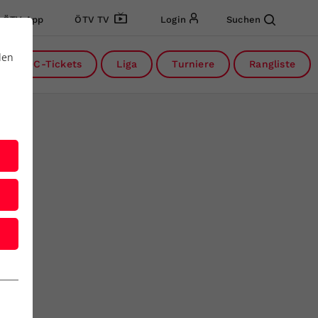
ÖTV App
ÖTV TV
Login
Suchen
den
DC-Tickets
Liga
Turniere
Rangliste