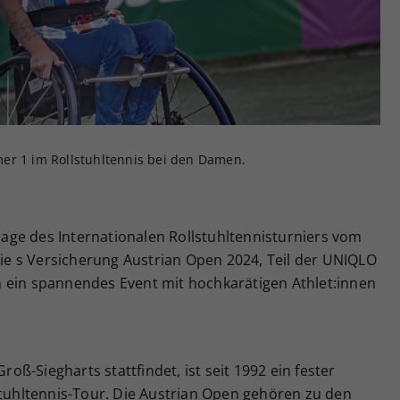
Zweck
generierte ID, für die historische Speicherung
Ihrer vorgenommen Einstellungen, falls der
Webseiten-Betreiber dies eingestellt hat.
er 1 im Rollstuhltennis bei den Damen.
flage des Internationalen Rollstuhltennisturniers vom
 Die s Versicherung Austrian Open 2024, Teil der UNIQLO
 ein spannendes Event mit hochkarätigen Athlet:innen
Groß-Siegharts stattfindet, ist seit 1992 ein fester
stuhltennis-Tour. Die Austrian Open gehören zu den