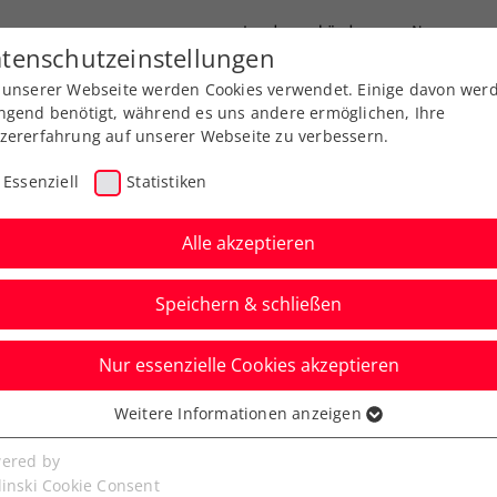
Landesverbände
News
tenschutzeinstellungen
 unserer Webseite werden Cookies verwendet. Einige davon wer
port
Ausbildung
Services
Über uns
ngend benötigt, während es uns andere ermöglichen, Ihre
zererfahrung auf unserer Webseite zu verbessern.
Essenziell
Statistiken
Alle akzeptieren
Speichern & schließen
ere
ITF
Nur essenzielle Cookies akzeptieren
 begrüßt die 35. s
Weitere Informationen anzeigen
ssenziell
ustrian Open
senzielle Cookies werden für grundlegende Funktionen der
ered by
bseite benötigt. Dadurch ist gewährleistet, dass die Webseite
linski Cookie Consent