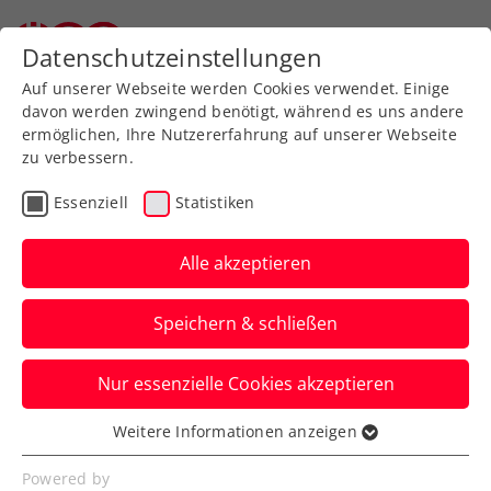
Zurück zur Newsübersicht
Datenschutzeinstellungen
Auf unserer Webseite werden Cookies verwendet. Einige
davon werden zwingend benötigt, während es uns andere
ermöglichen, Ihre Nutzererfahrung auf unserer Webseite
zu verbessern.
Rollstuhltennis
Inklusion
Turniere
Essenziell
Statistiken
ITF
Alle akzeptieren
Griffioen bereichert 36. s
Speichern & schließen
Versicherung Austrian
Open 2025
Nur essenzielle Cookies akzeptieren
Die frühere Nummer eins und aktuelle
Weitere Informationen anzeigen
Essenziell
Nummer zehn der Welt ist der Star des
Essenzielle Cookies werden für grundlegende
Powered by
ITF-Turniers in Groß-Siegharts.