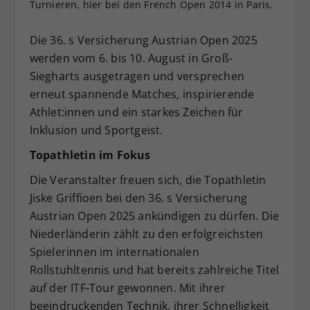
Turnieren, hier bei den French Open 2014 in Paris.
Dieser Wert speichert Ihre Consent-
Einstellungen. Unter anderem eine
Die 36. s Versicherung Austrian Open 2025
zufällig generierte ID, für die
werden vom 6. bis 10. August in Groß-
Zweck
historische Speicherung Ihrer
Siegharts ausgetragen und versprechen
vorgenommen Einstellungen, falls der
Webseiten-Betreiber dies eingestellt
erneut spannende Matches, inspirierende
hat.
Athlet:innen und ein starkes Zeichen für
Inklusion und Sportgeist.
Topathletin im Fokus
Die Veranstalter freuen sich, die Topathletin
Jiske Griffioen bei den 36. s Versicherung
Austrian Open 2025 ankündigen zu dürfen. Die
Niederländerin zählt zu den erfolgreichsten
Spielerinnen im internationalen
Rollstuhltennis und hat bereits zahlreiche Titel
auf der ITF-Tour gewonnen. Mit ihrer
beeindruckenden Technik, ihrer Schnelligkeit