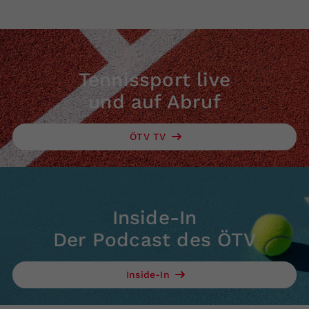
Tennissport live
und auf Abruf
ÖTV TV
Inside-In
Der Podcast des ÖTV
Inside-In