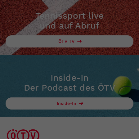
Tennissport live
und auf Abruf
ÖTV TV
Inside-In
Der Podcast des ÖTV
Inside-In