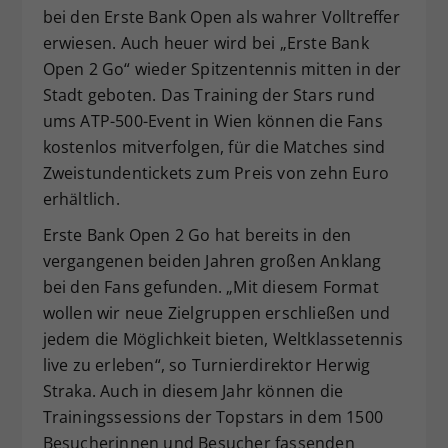
bei den Erste Bank Open als wahrer Volltreffer
Dieser Wert speichert Ihre Consent-
erwiesen. Auch heuer wird bei „Erste Bank
Einstellungen. Unter anderem eine
Open 2 Go“ wieder Spitzentennis mitten in der
zufällig generierte ID, für die
Zweck
historische Speicherung Ihrer
Stadt geboten. Das Training der Stars rund
vorgenommen Einstellungen, falls der
ums ATP-500-Event in Wien können die Fans
Webseiten-Betreiber dies eingestellt
kostenlos mitverfolgen, für die Matches sind
hat.
Zweistundentickets zum Preis von zehn Euro
erhältlich.
Erste Bank Open 2 Go hat bereits in den
vergangenen beiden Jahren großen Anklang
bei den Fans gefunden. „Mit diesem Format
wollen wir neue Zielgruppen erschließen und
jedem die Möglichkeit bieten, Weltklassetennis
live zu erleben“, so Turnierdirektor Herwig
Straka. Auch in diesem Jahr können die
Trainingssessions der Topstars in dem 1500
Besucherinnen und Besucher fassenden