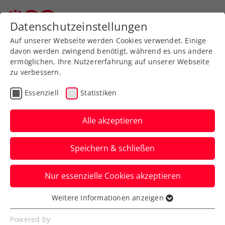
Zurück zur Newsübersicht
Datenschutzeinstellungen
Auf unserer Webseite werden Cookies verwendet. Einige
davon werden zwingend benötigt, während es uns andere
ermöglichen, Ihre Nutzererfahrung auf unserer Webseite
zu verbessern.
Turniere
ATP
Essenziell
Statistiken
Erste Bank Open 2 Go:
Gratis-Eintritt beim
Alle akzeptieren
Training der Stars
Speichern & schließen
Zudem gibt es ein Zweistundenticket um
Nur essenzielle Cookies akzeptieren
zehn Euro für die Partien am zweiten
Matchcourt beim ATP-Turnier in Wien.
Weitere Informationen anzeigen
Essenziell
Verfasst von: Presseaussendung / Redaktion, 20.09.2023
Essenzielle Cookies werden für grundlegende
Powered by