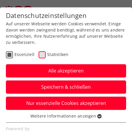
Zurück zur Newsübersicht
Datenschutzeinstellungen
Auf unserer Webseite werden Cookies verwendet. Einige
davon werden zwingend benötigt, während es uns andere
ermöglichen, Ihre Nutzererfahrung auf unserer Webseite
zu verbessern.
Turniere
Kids & Jugend
Essenziell
Statistiken
Drei Jugendcircuit
presented by Babolat:
Alle akzeptieren
Spannender Finaltag in
Speichern & schließen
Linz
Nur essenzielle Cookies akzeptieren
Milan Gal und Marie Schmidhofer sichern
sich jeweils nach Krimis die Turniersiege
Weitere Informationen anzeigen
Essenziell
in der Altersklasse U14.
Essenzielle Cookies werden für grundlegende
Powered by