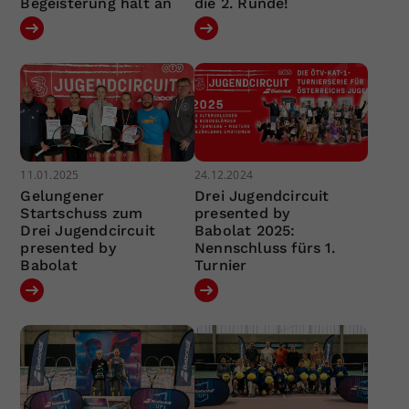
Begeisterung hält an
die 2. Runde!
11.01.2025
24.12.2024
Gelungener
Drei Jugendcircuit
Startschuss zum
presented by
Drei Jugendcircuit
Babolat 2025:
presented by
Nennschluss fürs 1.
Babolat
Turnier