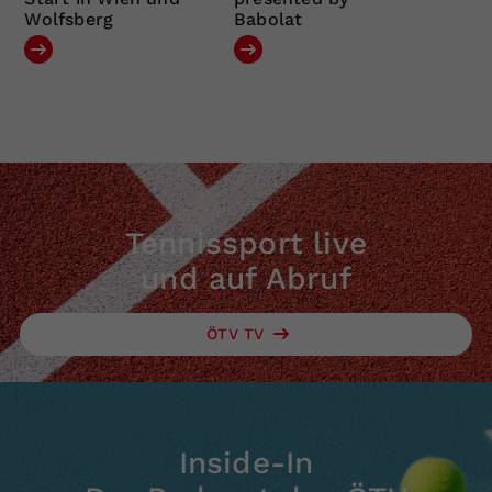
Wolfsberg
Babolat
Tennissport live
und auf Abruf
ÖTV TV
Inside-In