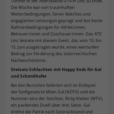
Turnier in der Altersklasse U14 in Linz zu Ende.
Dieser Wert speichert Ihre Consent-
Die Woche war von traumhaften
Einstellungen. Unter anderem eine
Wetterbedingungen, fairen Matches und
zufällig generierte ID, für die
engagierten Leistungen geprägt und bot beste
Zweck
historische Speicherung Ihrer
Rahmenbedingungen für Athlet:innen,
vorgenommen Einstellungen, falls der
Betreuer:innen und Zuschauer:innen. Das ATZ
Webseiten-Betreiber dies eingestellt
hat.
Linz leistete mit diesem Event, das vom 10. bis
15. Juni ausgetragen wurde, einen wertvollen
Beitrag zur Förderung des österreichischen
Nachwuchstennis.
Dreisatz-Schlachten mit Happy Ends für Gal
und Schmidhofer
Bei den Burschen lieferten sich im Endspiel
der fünftgesetzte Milan Gal (NÖTV) und die
Nummer eins der Setzliste, Ricky Kletter (WTV),
ein packendes Duell über drei Sätze. Gal
drehte die Partie nach Satzrückstand und