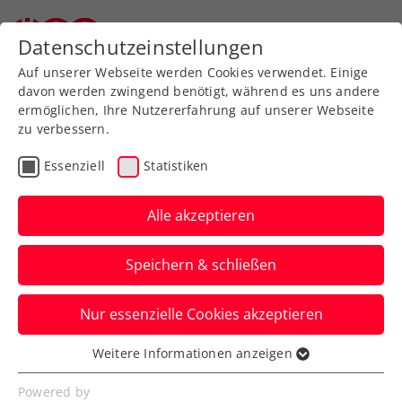
Zurück zur Newsübersicht
Datenschutzeinstellungen
Auf unserer Webseite werden Cookies verwendet. Einige
davon werden zwingend benötigt, während es uns andere
ermöglichen, Ihre Nutzererfahrung auf unserer Webseite
zu verbessern.
ÖTV Events
Essenziell
Statistiken
Das ÖTV-Damenprojekt
nimmt Fahrt auf
Alle akzeptieren
Barbara Schwartz leitete den ersten
Speichern & schließen
regionalen Lehrgang in der Südstadt,
Petra Russegger rief zu einem
Nur essenzielle Cookies akzeptieren
ambitionierten Trainingswochenende in
Weitere Informationen anzeigen
Tirol.
Essenziell
Essenzielle Cookies werden für grundlegende
Powered by
Verfasst von: Harald Schume, 15.04.2019