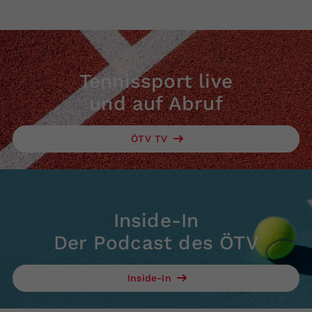
Tennissport live
und auf Abruf
ÖTV TV
Inside-In
Der Podcast des ÖTV
Inside-In