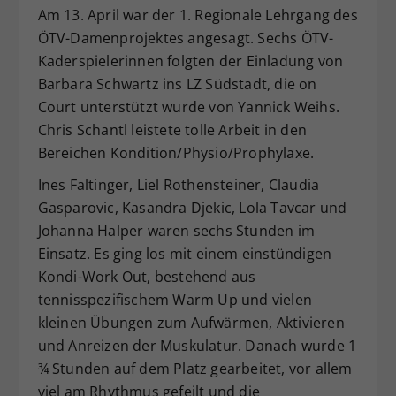
Am 13. April war der 1. Regionale Lehrgang des
Dieser Wert speichert Ihre Consent-
ÖTV-Damenprojektes angesagt. Sechs ÖTV-
Einstellungen. Unter anderem eine
Kaderspielerinnen folgten der Einladung von
zufällig generierte ID, für die
Zweck
historische Speicherung Ihrer
Barbara Schwartz ins LZ Südstadt, die on
vorgenommen Einstellungen, falls der
Court unterstützt wurde von Yannick Weihs.
Webseiten-Betreiber dies eingestellt
Chris Schantl leistete tolle Arbeit in den
hat.
Bereichen Kondition/Physio/Prophylaxe.
Ines Faltinger, Liel Rothensteiner, Claudia
Gasparovic, Kasandra Djekic, Lola Tavcar und
Johanna Halper waren sechs Stunden im
Einsatz. Es ging los mit einem einstündigen
Kondi-Work Out, bestehend aus
tennisspezifischem Warm Up und vielen
kleinen Übungen zum Aufwärmen, Aktivieren
und Anreizen der Muskulatur. Danach wurde 1
¾ Stunden auf dem Platz gearbeitet, vor allem
viel am Rhythmus gefeilt und die