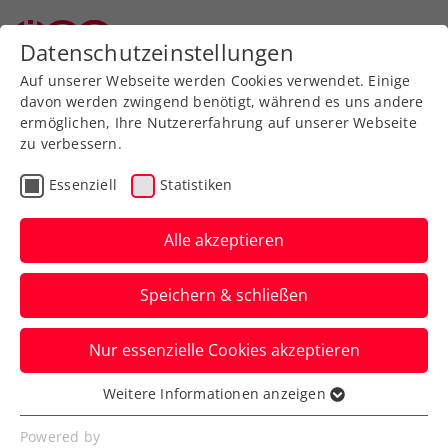
Zurück zur Newsübersicht
Datenschutzeinstellungen
Auf unserer Webseite werden Cookies verwendet. Einige
davon werden zwingend benötigt, während es uns andere
ermöglichen, Ihre Nutzererfahrung auf unserer Webseite
zu verbessern.
ATP
Turniere
Essenziell
Statistiken
ATP Acapulco: Erler
gewinnt ÖTV-Doppelduell
Alle akzeptieren
mit Miedler
Speichern & schließen
Der Tiroler steht dadurch mit seinem
Nur essenzielle Cookies akzeptieren
Partner Constantin Frantzen in der
Vorschlussrunde.
Weitere Informationen anzeigen
Essenziell
Verfasst von: Manuel Wachta, 28.02.2025
Essenzielle Cookies werden für grundlegende
Powered by