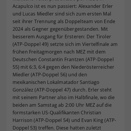
Acapulco ist es nun passiert: Alexander Erler
Dieser Wert speichert Ihre Consent-
und Lucas Miedler sind sich zum ersten Mal
Einstellungen. Unter anderem eine
zufällig generierte ID, für die
seit ihrer Trennung als Doppelteam von Ende
Zweck
historische Speicherung Ihrer
2024 als Gegner gegenübergestanden. Mit
vorgenommen Einstellungen, falls der
besserem Ausgang für Ersteren: Der Tiroler
Webseiten-Betreiber dies eingestellt
(ATP-Doppel 49) setzte sich im Viertelfinale am
hat.
frühen Freitagmorgen nach MEZ mit dem
Deutschen Constantin Frantzen (ATP-Doppel
55) mit 6:3, 6:4 gegen den Niederösterreicher
Miedler (ATP-Doppel 56) und den
mexikanischen Lokalmatador Santiago
González (ATP-Doppel 47) durch. Erler steht
mit seinem Partner also im Halbfinale, wo die
beiden am Samstag ab 2:00 Uhr MEZ auf die
formstarken US-Qualifikanten Christian
Harrison (ATP-Doppel 54) und Evan King (ATP-
Doppel 53) treffen. Diese hatten zuletzt