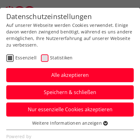
Zurück zur Newsübersicht
Datenschutzeinstellungen
Auf unserer Webseite werden Cookies verwendet. Einige
davon werden zwingend benötigt, während es uns andere
ermöglichen, Ihre Nutzererfahrung auf unserer Webseite
zu verbessern.
Senioren
Essenziell
Statistiken
Super-Senioren-Team-
WM: Herren 70+ starten
Alle akzeptieren
mit klarem Sieg
Speichern & schließen
Österreichs Damenmannschaft 65+ hat
Nur essenzielle Cookies akzeptieren
den ersten Aufritt im US-Bundesstaat
Florida hingegen noch vor sich.
Weitere Informationen anzeigen
Essenziell
Verfasst von: Edi Glasner / Redaktion, 25.04.2022
Essenzielle Cookies werden für grundlegende
Powered by