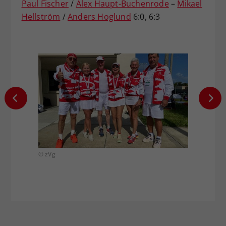
Paul Fischer
/
Alex Haupt-Buchenrode
–
Mikael
Hellström
/
Anders Hoglund
6:0, 6:3
© zVg
© zVg