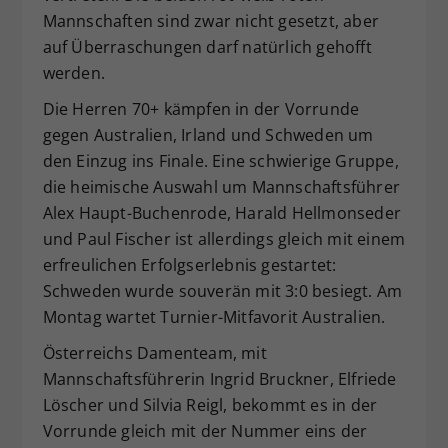
Mannschaften sind zwar nicht gesetzt, aber
Dieser Wert speichert Ihre Consent-
auf Überraschungen darf natürlich gehofft
Einstellungen. Unter anderem eine
zufällig generierte ID, für die
werden.
Zweck
historische Speicherung Ihrer
Die Herren 70+ kämpfen in der Vorrunde
vorgenommen Einstellungen, falls der
gegen Australien, Irland und Schweden um
Webseiten-Betreiber dies eingestellt
hat.
den Einzug ins Finale. Eine schwierige Gruppe,
die heimische Auswahl um Mannschaftsführer
Alex Haupt-Buchenrode, Harald Hellmonseder
und Paul Fischer ist allerdings gleich mit einem
erfreulichen Erfolgserlebnis gestartet:
Schweden wurde souverän mit 3:0 besiegt. Am
Montag wartet Turnier-Mitfavorit Australien.
Österreichs Damenteam, mit
Mannschaftsführerin Ingrid Bruckner, Elfriede
Löscher und Silvia Reigl, bekommt es in der
Vorrunde gleich mit der Nummer eins der