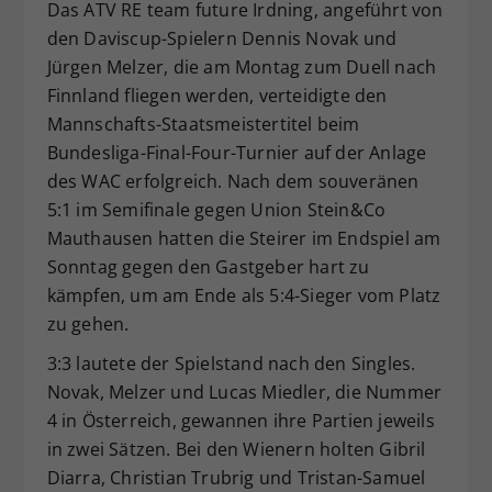
Das ATV RE team future Irdning, angeführt von
Dieser Wert speichert Ihre Consent-
den Daviscup-Spielern Dennis Novak und
Einstellungen. Unter anderem eine
Jürgen Melzer, die am Montag zum Duell nach
zufällig generierte ID, für die
Finnland fliegen werden, verteidigte den
Zweck
historische Speicherung Ihrer
Mannschafts-Staatsmeistertitel beim
vorgenommen Einstellungen, falls der
Webseiten-Betreiber dies eingestellt
Bundesliga-Final-Four-Turnier auf der Anlage
hat.
des WAC erfolgreich. Nach dem souveränen
5:1 im Semifinale gegen Union Stein&Co
Mauthausen hatten die Steirer im Endspiel am
Sonntag gegen den Gastgeber hart zu
kämpfen, um am Ende als 5:4-Sieger vom Platz
zu gehen.
3:3 lautete der Spielstand nach den Singles.
Novak, Melzer und Lucas Miedler, die Nummer
4 in Österreich, gewannen ihre Partien jeweils
in zwei Sätzen. Bei den Wienern holten Gibril
Diarra, Christian Trubrig und Tristan-Samuel